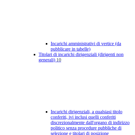
Incarichi amministrativi di vertice (da
pubblicare in tabelle)
Titolari di incarichi dirigenziali (dirigenti non
generali)
10
Incarichi dirigenziali, a qualsiasi titolo
conferiti, ivi inclusi quelli conferiti
discrezionalmente dall'organo di indirizzo
politico senza procedure pubbliche di
selezione e titolari di posizione