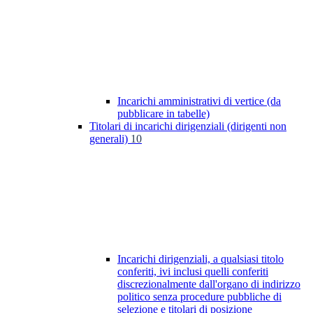
Incarichi amministrativi di vertice (da
pubblicare in tabelle)
Titolari di incarichi dirigenziali (dirigenti non
generali)
10
Incarichi dirigenziali, a qualsiasi titolo
conferiti, ivi inclusi quelli conferiti
discrezionalmente dall'organo di indirizzo
politico senza procedure pubbliche di
selezione e titolari di posizione