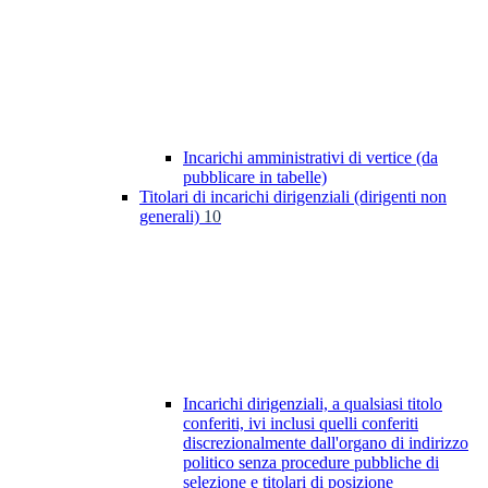
Incarichi amministrativi di vertice (da
pubblicare in tabelle)
Titolari di incarichi dirigenziali (dirigenti non
generali)
10
Incarichi dirigenziali, a qualsiasi titolo
conferiti, ivi inclusi quelli conferiti
discrezionalmente dall'organo di indirizzo
politico senza procedure pubbliche di
selezione e titolari di posizione