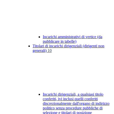
Incarichi amministrativi di vertice (da
pubblicare in tabelle)
Titolari di incarichi dirigenziali (dirigenti non
generali)
10
Incarichi dirigenziali, a qualsiasi titolo
conferiti, ivi inclusi quelli conferiti
discrezionalmente dall'organo di indirizzo
politico senza procedure pubbliche di
selezione e titolari di posizione