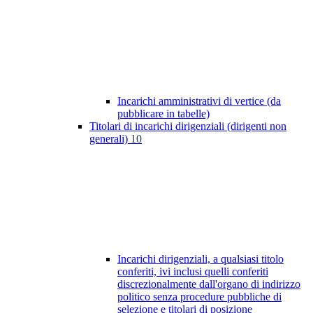
Incarichi amministrativi di vertice (da
pubblicare in tabelle)
Titolari di incarichi dirigenziali (dirigenti non
generali)
10
Incarichi dirigenziali, a qualsiasi titolo
conferiti, ivi inclusi quelli conferiti
discrezionalmente dall'organo di indirizzo
politico senza procedure pubbliche di
selezione e titolari di posizione