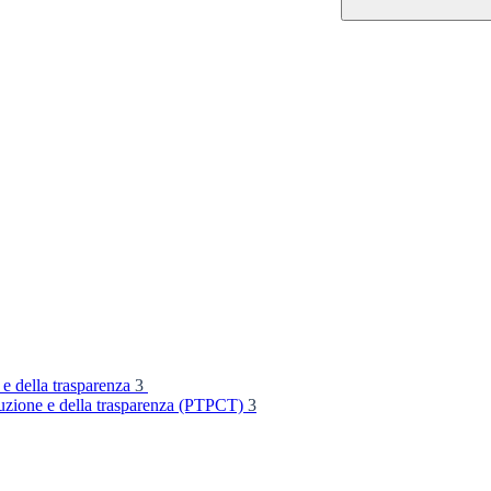
 e della trasparenza
3
rruzione e della trasparenza (PTPCT)
3