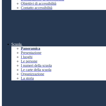
Obiettivi di accessibilità
Contatto accessibilità
Scuola
Panoramica
Presentazione
I luoghi
Le persone
I numeri della scuola
Le carte della scuola
Organizzazione
La storia