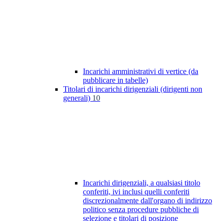
Incarichi amministrativi di vertice (da
pubblicare in tabelle)
Titolari di incarichi dirigenziali (dirigenti non
generali)
10
Incarichi dirigenziali, a qualsiasi titolo
conferiti, ivi inclusi quelli conferiti
discrezionalmente dall'organo di indirizzo
politico senza procedure pubbliche di
selezione e titolari di posizione