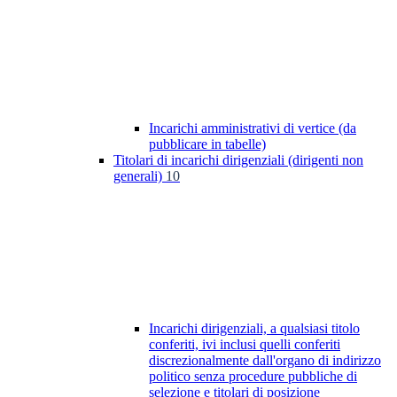
Incarichi amministrativi di vertice (da
pubblicare in tabelle)
Titolari di incarichi dirigenziali (dirigenti non
generali)
10
Incarichi dirigenziali, a qualsiasi titolo
conferiti, ivi inclusi quelli conferiti
discrezionalmente dall'organo di indirizzo
politico senza procedure pubbliche di
selezione e titolari di posizione