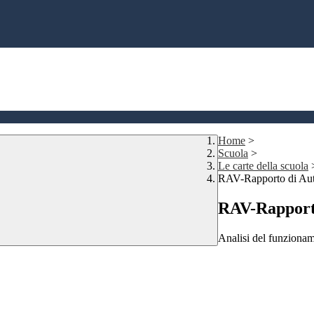
Home
>
Scuola
>
Le carte della scuola
RAV-Rapporto di Aut
RAV-Rapporto
Analisi del funzioname