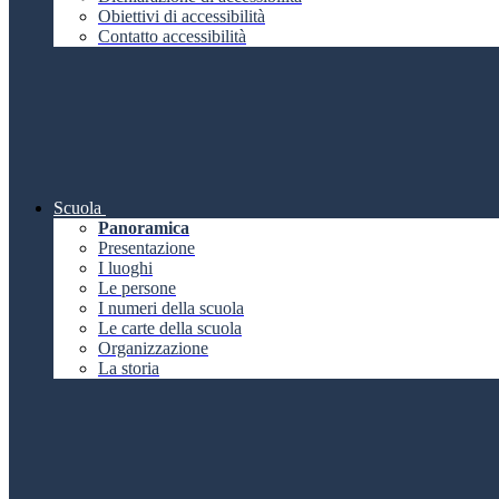
Obiettivi di accessibilità
Contatto accessibilità
Scuola
Panoramica
Presentazione
I luoghi
Le persone
I numeri della scuola
Le carte della scuola
Organizzazione
La storia