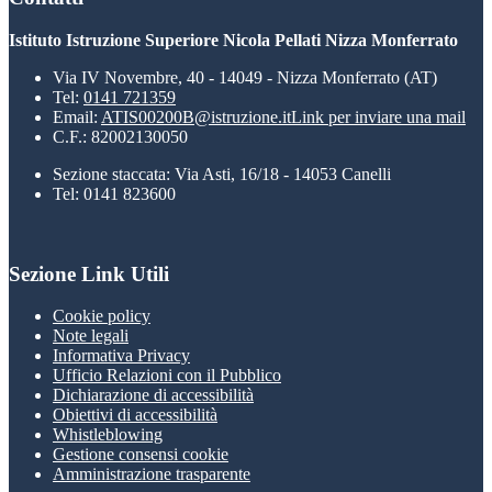
Istituto Istruzione Superiore Nicola Pellati Nizza Monferrato
Via IV Novembre, 40 - 14049 - Nizza Monferrato (AT)
Tel:
0141 721359
Email:
ATIS00200B@istruzione.it
Link per inviare una mail
C.F.: 82002130050
Sezione staccata: Via Asti, 16/18 - 14053 Canelli
Tel: 0141 823600
Sezione Link Utili
Cookie policy
Note legali
Informativa Privacy
Ufficio Relazioni con il Pubblico
Dichiarazione di accessibilità
Obiettivi di accessibilità
Whistleblowing
Gestione consensi cookie
Amministrazione trasparente