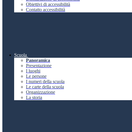
Obiettivi di accessibilità
Contatto accessibilità
Scuola
Panoramica
Presentazione
I luoghi
Le persone
I numeri della scuola
Le carte della scuola
Organizzazione
La storia