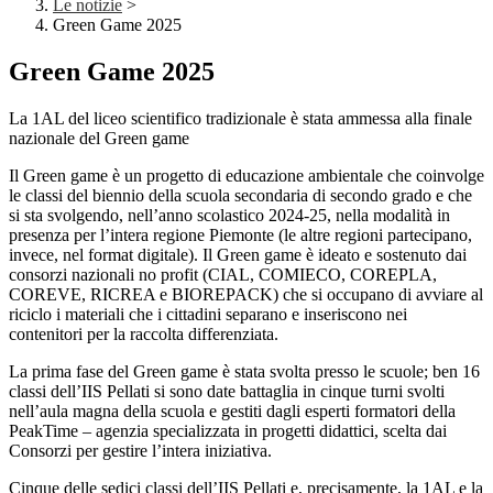
Le notizie
>
Green Game 2025
Green Game 2025
La 1AL del liceo scientifico tradizionale è stata ammessa alla finale
nazionale del Green game
Il Green game è un progetto di educazione ambientale che coinvolge
le classi del biennio della scuola secondaria di secondo grado e che
si sta svolgendo, nell’anno scolastico 2024-25, nella modalità in
presenza per l’intera regione Piemonte (le altre regioni partecipano,
invece, nel format digitale). Il Green game è ideato e sostenuto dai
consorzi nazionali no profit (CIAL, COMIECO, COREPLA,
COREVE, RICREA e BIOREPACK) che si occupano di avviare al
riciclo i materiali che i cittadini separano e inseriscono nei
contenitori per la raccolta differenziata.
La prima fase del Green game è stata svolta presso le scuole; ben 16
classi dell’IIS Pellati si sono date battaglia in cinque turni svolti
nell’aula magna della scuola e gestiti dagli esperti formatori della
PeakTime – agenzia specializzata in progetti didattici, scelta dai
Consorzi per gestire l’intera iniziativa.
Cinque delle sedici classi dell’IIS Pellati e, precisamente, la 1AL e la