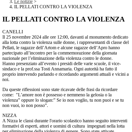
Le notizie
>
IL PELLATI CONTRO LA VIOLENZA
IL PELLATI CONTRO LA VIOLENZA
CANELLI
Il 25 novembre 2024 alle ore 12:00, davanti al monumento dedicato
alla lotta contro la violenza sulle donne, i rappresentanti di classe del
Pellati, le ragazze dell’Artom e alcune ragazze dell’Apro hanno
partecipato all’incontro per la commemorazione della giornata
nazionale per l’eliminazione della violenza contro le donne.
Hanno presenziato all’evento i presidi delle varie scuole, il vice-
sindaco e la prof.ssa Tosti Annamaria. Ogni autorità ha fatto il
proprio intervendo parlando e ricordando argomenti attuali e vicini a
noi.
Da queste riflessioni sono state ricavate delle frasi da ricordare
come: "L’amore non è possesso e nemmeno la gelosia o la
violenza” oppure lo slogan:” Se io non voglio, tu non puoi e se tu
non vuoi, io non posso”.
NIZZA
A Nizza le classi durante l'orario scolastico hanno seguito interventi
formativi di esperti, attori e uomini di cultura impegnati nella lotta
per eliminazione della violenza di genere. Sono state attivate