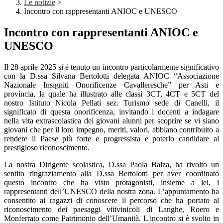
Le notizie
>
Incontro con rappresentanti ANIOC e UNESCO
Incontro con rappresentanti ANIOC e
UNESCO
Il 28 aprile 2025 si è tenuto un incontro particolarmente significativo
con la D.ssa Silvana Bertolotti delegata ANIOC “Associazione
Nazionale Insigniti Onorificenze Cavalleresche” per Asti e
provincia, la quale ha illustrato alle classi 3CT, 4CT e 5CT del
nostro Istituto Nicola Pellati sez. Turismo sede di Canelli, il
significato di questa onorificenza, invitando i docenti a indagare
nella vita extrascolastica dei giovani alunni per scoprire se vi siano
giovani che per il loro impegno, meriti, valori, abbiano contribuito a
rendere il Paese più forte e progressista e poterlo candidare al
prestigioso riconoscimento.
La nostra Dirigente scolastica, D.ssa Paola Balza, ha rivolto un
sentito ringraziamento alla D.ssa Bertolotti per aver coordinato
questo incontro che ha visto protagonisti, insieme a lei, i
rappresentanti dell’UNESCO della nostra zona. L’appuntamento ha
consentito ai ragazzi di conoscere il percorso che ha portato al
riconoscimento dei paesaggi vitivinicoli di Langhe, Roero e
Monferrato come Patrimonio dell’Umanità. L'incontro si è svolto in