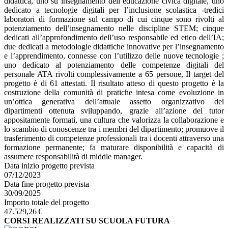
didattica, uno su insegnamento dell’educazione civica digitale, uno
dedicato a tecnologie digitali per l’inclusione scolastica -tredici
laboratori di formazione sul campo di cui cinque sono rivolti al
potenziamento dell’insegnamento nelle discipline STEM; cinque
dedicati all’approfondimento dell’uso responsabile ed etico dell’IA;
due dedicati a metodologie didattiche innovative per l’insegnamento
e l’apprendimento, connesse con l’utilizzo delle nuove tecnologie ;
uno dedicato al potenziamento delle competenze digitali del
personale ATA rivolti complessivamente a 65 persone, Il target del
progetto è di 61 attestati. Il risultato atteso di questo progetto è la
costruzione della comunità di pratiche intesa come evoluzione in
un’ottica generativa dell’attuale assetto organizzativo dei
dipartimenti ottenuta sviluppando, grazie all’azione dei tutor
appositamente formati, una cultura che valorizza la collaborazione e
lo scambio di conoscenze tra i membri del dipartimento; promuove il
trasferimento di competenze professionali tra i docenti attraverso una
formazione permanente; fa maturare disponibilità e capacità di
assumere responsabilità di middle manager.
Data inizio progetto prevista
07/12/2023
Data fine progetto prevista
30/09/2025
Importo totale del progetto
47.529,26 €
CORSI REALIZZATI SU SCUOLA FUTURA