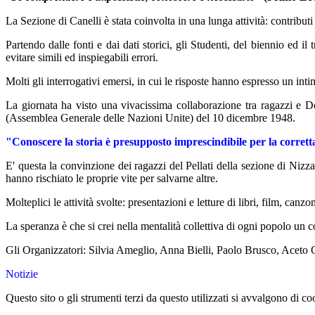
La Sezione di Canelli è stata coinvolta in una lunga attività: contributi f
Partendo dalle fonti e dai dati storici, gli Studenti, del biennio ed i
evitare simili ed inspiegabili errori.
Molti gli interrogativi emersi, in cui le risposte hanno espresso un inti
La giornata ha visto una vivacissima collaborazione tra ragazzi e Doc
(Assemblea Generale delle Nazioni Unite) del 10 dicembre 1948.
"Conoscere la storia è presupposto imprescindibile per la corret
E' questa la convinzione dei ragazzi del Pellati della sezione di Nizza
hanno rischiato le proprie vite per salvarne altre.
Molteplici le attività svolte: presentazioni e letture di libri, film, canz
La speranza è che si crei nella mentalità collettiva di ogni popolo un c
Gli Organizzatori: Silvia Ameglio, Anna Bielli, Paolo Brusco, Aceto Clar
Notizie
Questo sito o gli strumenti terzi da questo utilizzati si avvalgono di coo