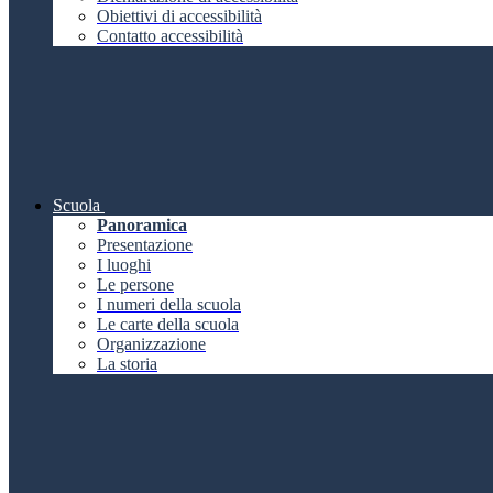
Obiettivi di accessibilità
Contatto accessibilità
Scuola
Panoramica
Presentazione
I luoghi
Le persone
I numeri della scuola
Le carte della scuola
Organizzazione
La storia