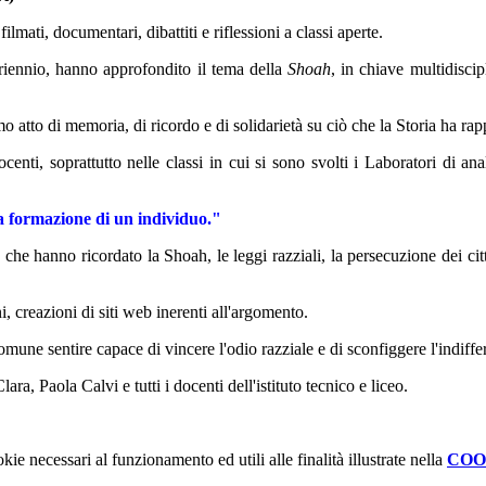
ilmati, documentari, dibattiti e riflessioni a classi aperte.
l triennio, hanno approfondito il tema della
Shoah
, in chiave multidiscip
mo atto di memoria, di ricordo e di solidarietà su ciò che la Storia ha rap
enti, soprattutto nelle classi in cui si sono svolti i Laboratori di an
ta formazione di un individuo."
 che hanno ricordato la Shoah, le leggi razziali, la persecuzione dei cit
oni, creazioni di siti web inerenti all'argomento.
omune sentire capace di vincere l'odio razziale e di sconfiggere l'indiffe
a, Paola Calvi e tutti i docenti dell'istituto tecnico e liceo.
kie necessari al funzionamento ed utili alle finalità illustrate nella
COO