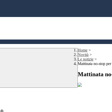
Home
>
Novità
>
Le notizie
>
Mattinata no-stop per
Mattinata no
i)