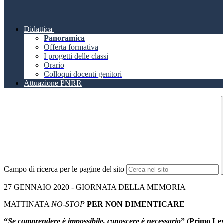
Didattica
Panoramica
Offerta formativa
I progetti delle classi
Orario
Colloqui docenti genitori
Attuazione PNRR
Campo di ricerca per le pagine del sito
27 GENNAIO 2020 - GIORNATA DELLA MEMORIA
MATTINATA
NO-STOP
PER NON DIMENTICARE
“
Se comprendere è impossibile, conoscere è necessario
” (Primo Lev