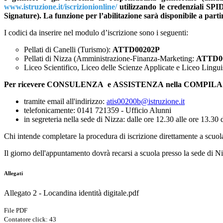
www.istruzione.it/iscrizionionline/
utilizzando le credenziali SPID
Signature). La funzione per l’abilitazione sarà disponibile a parti
I codici da inserire nel modulo d’iscrizione sono i seguenti:
Pellati di Canelli (Turismo):
ATTD00202P
Pellati di Nizza (Amministrazione-Finanza-Marketing:
ATTD0
Liceo Scientifico, Liceo delle Scienze Applicate e Liceo Lingui
Per ricevere CONSULENZA e ASSISTENZA nella COMP
tramite email all'indirizzo:
atis00200b@istruzione.it
telefonicamente: 0141 721359 - Ufficio Alunni
in segreteria nella sede di Nizza: dalle ore 12.30 alle ore 13.30 
Chi intende completare la procedura di iscrizione direttamente a scu
Il giorno dell'appuntamento dovrà recarsi a scuola presso la sede 
Allegati
Allegato 2 - Locandina identità digitale.pdf
File PDF
Contatore click: 43