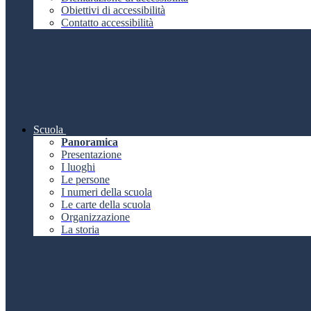
Obiettivi di accessibilità
Contatto accessibilità
Scuola
Panoramica
Presentazione
I luoghi
Le persone
I numeri della scuola
Le carte della scuola
Organizzazione
La storia