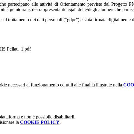
ni che partecipano alle attività di Orientamento previste dal Progetto 
bilità genitoriale, dei rappresentanti legali delle/degli alunne/i che parte
 trattamento dei dati personali (“gdpr”) è stata firmata digitalmente da
S Pellati_1.pdf
kie necessari al funzionamento ed utili alle finalità illustrate nella
COO
attaforma e non è possibile disabilitarli.
isionare la
COOKIE POLICY
.