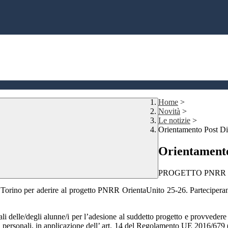
Home
>
Novità
>
Le notizie
>
Orientamento Post D
Orientament
PROGETTO PNRR 
di Torino per aderire al progetto PNRR OrientaUnito 25-26. Partecipera
li delle/degli alunne/i per l’adesione al suddetto progetto e provvedere 
ati personali, in applicazione dell’ art. 14 del Regolamento UE 2016/679 