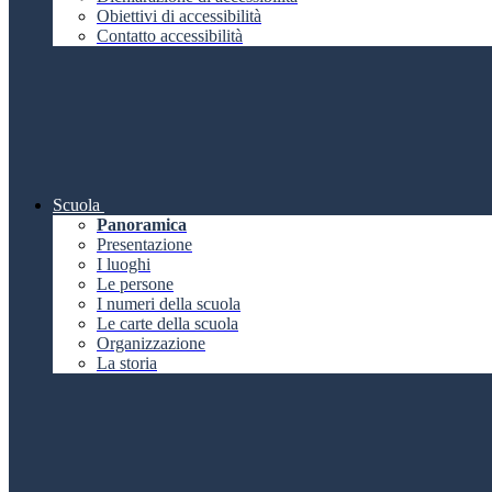
Obiettivi di accessibilità
Contatto accessibilità
Scuola
Panoramica
Presentazione
I luoghi
Le persone
I numeri della scuola
Le carte della scuola
Organizzazione
La storia