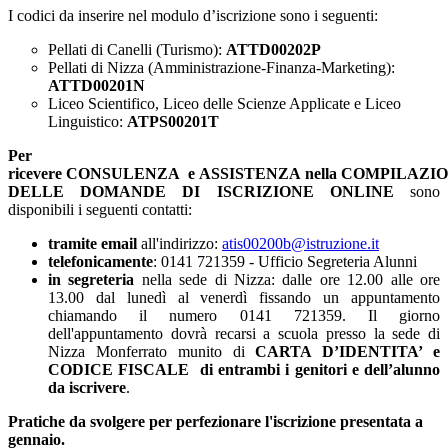
I codici da inserire nel modulo d’iscrizione sono i seguenti:
Pellati di Canelli (Turismo):
ATTD00202P
Pellati di Nizza (Amministrazione-Finanza-Marketing):
ATTD00201N
Liceo Scientifico, Liceo delle Scienze Applicate e Liceo
Linguistico:
ATPS00201T
Per
ricevere CONSULENZA e ASSISTENZA nella COMPILAZI
DELLE DOMANDE DI ISCRIZIONE ONLINE
sono
disponibili i seguenti contatti:
tramite email
all'indirizzo:
atis00200b@istruzione.it
telefonicamente
: 0141 721359 - Ufficio Segreteria Alunni
in segreteria
nella sede di Nizza: dalle ore 12.00 alle ore
13.00 dal lunedì al venerdì fissando un appuntamento
chiamando il numero 0141 721359. Il giorno
dell'appuntamento dovrà recarsi a scuola presso la sede di
Nizza Monferrato munito di
CARTA D’IDENTITA’ e
CODICE FISCALE di entrambi i genitori e dell’alunno
da iscrivere
.
Pratiche da svolgere per perfezionare l'iscrizione presentata a
gennaio.