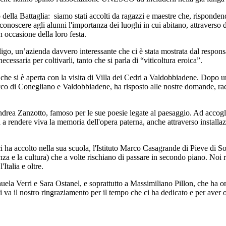
go della Battaglia: siamo stati accolti da ragazzi e maestre che, rispond
conoscere agli alunni l'importanza dei luoghi in cui abitano, attraverso 
n occasione della loro festa.
oligo, un’azienda davvero interessante che ci è stata mostrata dal respons
ecessaria per coltivarli, tanto che si parla di “viticoltura eroica”.
he si è aperta con la visita di Villa dei Cedri a Valdobbiadene. Dopo un 
secco di Conegliano e Valdobbiadene, ha risposto alle nostre domande, 
ndrea Zanzotto, famoso per le sue poesie legate al paesaggio. Ad accoglier
nga a rendere viva la memoria dell'opera paterna, anche attraverso installa
ci ha accolto nella sua scuola, l'Istituto Marco Casagrande di Pieve di So
enza e la cultura) che a volte rischiano di passare in secondo piano. Noi
Italia e oltre.
uela Verri e Sara Ostanel, e soprattutto a Massimiliano Pillon, che ha o
ui va il nostro ringraziamento per il tempo che ci ha dedicato e per aver