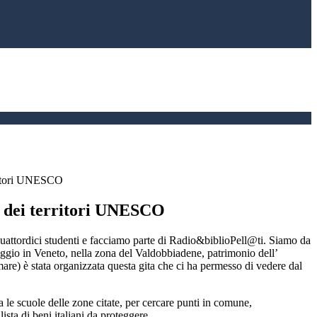
rritori UNESCO
a dei territori UNESCO
attordici studenti e facciamo parte di Radio&biblioPell@ti. Siamo da
aggio in Veneto, nella zona del Valdobbiadene, patrimonio dell’
e) è stata organizzata questa gita che ci ha permesso di vedere dal
a le scuole delle zone citate, per cercare punti in comune,
sta di beni italiani da proteggere.