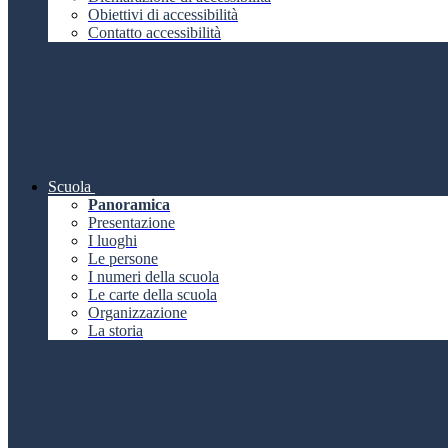
Obiettivi di accessibilità
Contatto accessibilità
Scuola
Panoramica
Presentazione
I luoghi
Le persone
I numeri della scuola
Le carte della scuola
Organizzazione
La storia