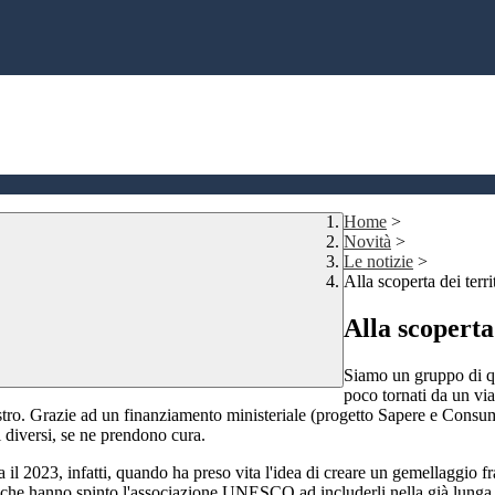
Home
>
Novità
>
Le notizie
>
Alla scoperta dei te
Alla scopert
Siamo un gruppo di qu
poco tornati da un vi
. Grazie ad un finanziamento ministeriale (progetto Sapere e Consumar
i diversi, se ne prendono cura.
a il 2023, infatti, quando ha preso vita l'idea di creare un gemellaggio fr
i che hanno spinto l'associazione UNESCO ad includerli nella già lunga li