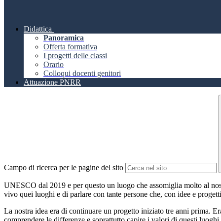
Didattica
Panoramica
Offerta formativa
I progetti delle classi
Orario
Colloqui docenti genitori
Attuazione PNRR
Campo di ricerca per le pagine del sito
UNESCO dal 2019 e per questo un luogo che assomiglia molto al nostro
vivo quei luoghi e di parlare con tante persone che, con idee e progett
La nostra idea era di continuare un progetto iniziato tre anni prima. Er
comprendere le differenze e soprattutto capire i valori di questi luogh