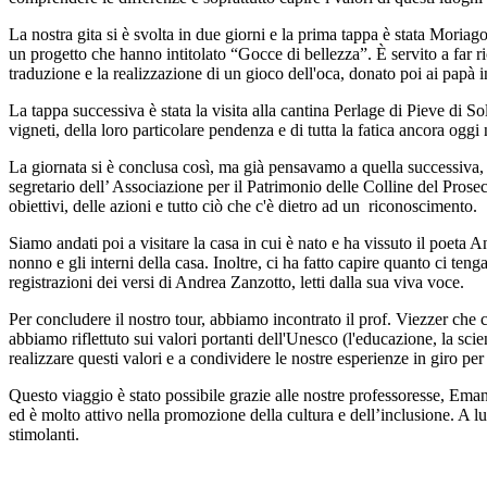
La nostra gita si è svolta in due giorni e la prima tappa è stata Moria
un progetto che hanno intitolato “Gocce di bellezza”. È servito a far ri
traduzione e la realizzazione di un gioco dell'oca, donato poi ai papà i
La tappa successiva è stata la visita alla cantina Perlage di Pieve di S
vigneti, della loro particolare pendenza e di tutta la fatica ancora oggi n
La giornata si è conclusa così, ma già pensavamo a quella successiva, c
segretario dell’ Associazione per il Patrimonio delle Colline del Pro
obiettivi, delle azioni e tutto ciò che c'è dietro ad un riconoscimento.
Siamo andati poi a visitare la casa in cui è nato e ha vissuto il poeta A
nonno e gli interni della casa. Inoltre, ci ha fatto capire quanto ci te
registrazioni dei versi di Andrea Zanzotto, letti dalla sua viva voce.
Per concludere il nostro tour, abbiamo incontrato il prof. Viezzer che 
abbiamo riflettuto sui valori portanti dell'Unesco (l'educazione, la sci
realizzare questi valori e a condividere le nostre esperienze in giro per l'
Questo viaggio è stato possibile grazie alle nostre professoresse, Eman
ed è molto attivo nella promozione della cultura e dell’inclusione. A l
stimolanti.