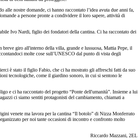
endo alle nostre domande, ci hanno raccontato l’idea avuta due anni fa,
domande a persone pronte a condividere il loro sapere, attività di
abile Ivo Nardi, figlio dei fondatori della cantina. Ci ha raccontato dei
breve giro all'interno della villa, grande e lussuosa, Mattia Pepe, il
raccontandoci molte cose sull’UNESCO dal punto di vista degli
ci è stato il figlio Fabio, che ci ha mostrato gli affreschi fatti da suo
zioni tecnologiche, come il giardino sonoro, in cui si sentono le
ligo e ci ha raccontato del progetto “Ponte dell'umanità”. Insieme a lui
 ragazzi ci siamo sentiti protagonisti del cambiamento, chiamati a
rigini venete ma lavora per la cantina “Il botolo” di Nizza Monferrato
 organizzato per noi tante occasioni di incontro e confronto molto
Riccardo Mazzani, 2EL