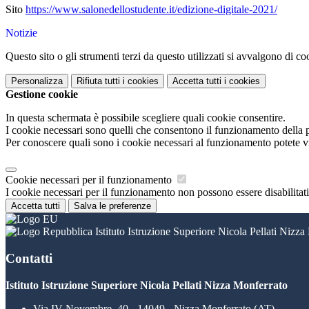
Sito
https://www.salonedellostudente.it/edizione-digitale-2021/
Notizie
Questo sito o gli strumenti terzi da questo utilizzati si avvalgono di coo
Personalizza
Rifiuta tutti
i cookies
Accetta tutti
i cookies
Gestione cookie
In questa schermata è possibile scegliere quali cookie consentire.
I cookie necessari sono quelli che consentono il funzionamento della pi
Per conoscere quali sono i cookie necessari al funzionamento potete v
Cookie necessari per il funzionamento
I cookie necessari per il funzionamento non possono essere disabilitati.
Accetta tutti
Salva le preferenze
Istituto Istruzione Superiore Nicola Pellati Nizza
Contatti
Istituto Istruzione Superiore Nicola Pellati Nizza Monferrato
Via IV Novembre, 40 - 14049 - Nizza Monferrato (AT)