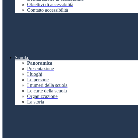
Obiettivi di accessibilità
Contatto accessibilità
Scuola
Panoramica
Presentazione
I luoghi
Le persone
I numeri della scuola
Le carte della scuola
Organizzazione
La storia