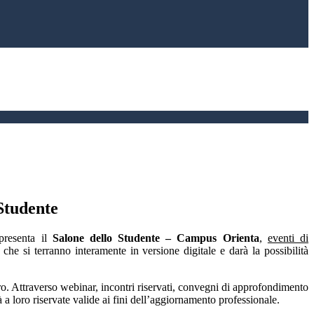
Studente
resenta il
Salone
dello
Studente – Campus Orienta
,
eventi di
che si terranno interamente in versione digitale e darà la possibilità
uro. Attraverso webinar, incontri riservati, convegni di approfondimento
à a loro riservate valide ai fini dell’aggiornamento professionale.