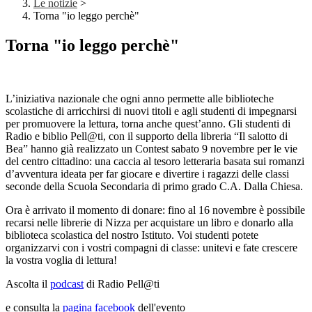
Le notizie
>
Torna "io leggo perchè"
Torna "io leggo perchè"
L’iniziativa nazionale che ogni anno permette alle biblioteche
scolastiche di arricchirsi di nuovi titoli e agli studenti di impegnarsi
per promuovere la lettura, torna anche quest’anno. Gli studenti di
Radio e biblio Pell@ti, con il supporto della libreria “Il salotto di
Bea” hanno già realizzato un Contest sabato 9 novembre per le vie
del centro cittadino: una caccia al tesoro letteraria basata sui romanzi
d’avventura ideata per far giocare e divertire i ragazzi delle classi
seconde della Scuola Secondaria di primo grado C.A. Dalla Chiesa.
Ora è arrivato il momento di donare:
fino al 16 novembre
è possibile
recarsi nelle librerie di Nizza per acquistare un libro e donarlo alla
biblioteca scolastica del nostro Istituto. Voi studenti potete
organizzarvi con i vostri compagni di classe: unitevi e fate crescere
la vostra voglia di lettura!
Ascolta il
podcast
di Radio Pell@ti
e consulta la
pagina facebook
dell'evento