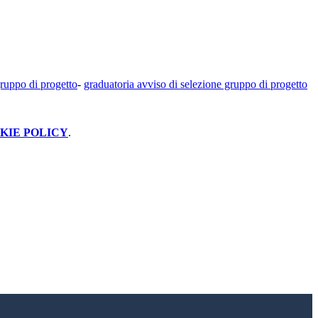
ruppo di progetto
-
graduatoria avviso di selezione gruppo di progetto
KIE POLICY
.