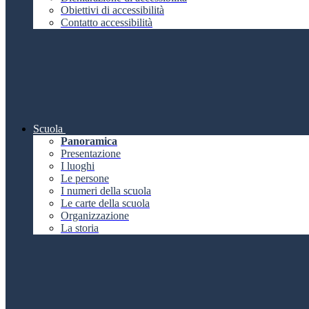
Obiettivi di accessibilità
Contatto accessibilità
Scuola
Panoramica
Presentazione
I luoghi
Le persone
I numeri della scuola
Le carte della scuola
Organizzazione
La storia