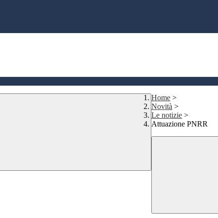
Home
>
Novità
>
Le notizie
>
Attuazione PNRR