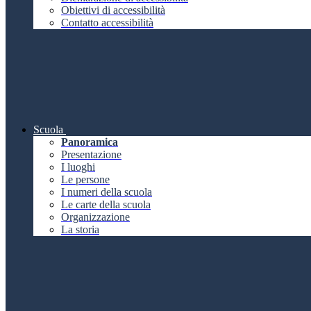
Obiettivi di accessibilità
Contatto accessibilità
Scuola
Panoramica
Presentazione
I luoghi
Le persone
I numeri della scuola
Le carte della scuola
Organizzazione
La storia