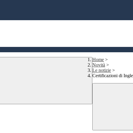
Home
>
Novità
>
Le notizie
>
Certificazioni di Ingl