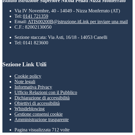
Istituto Istruzione Superiore Nicola Pellati Nizza Monferrato
Via IV Novembre, 40 - 14049 - Nizza Monferrato (AT)
Tel:
0141 721359
Email:
ATIS00200B@istruzione.it
Link per inviare una mail
C.F.: 82002130050
Sezione staccata: Via Asti, 16/18 - 14053 Canelli
Tel: 0141 823600
Sezione Link Utili
Cookie policy
Note legali
Informativa Privacy
Ufficio Relazioni con il Pubblico
Dichiarazione di accessibilità
Obiettivi di accessibilità
Whistleblowing
Gestione consensi cookie
Amministrazione trasparente
Pagina visualizzata
712
volte