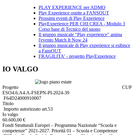
PLAY EXPERIENCE per ADMO
Play Experience ospite a FANSOUT
Prossimi eventi di Play Experience
PlayExperience PER CHI CREA - Modulo 3
Corso base di Tecnico del suono
Il gruppo musicale "Play experience" anima
l'evento Match It Now 24
Il gruppo musicale di Play experience si esibisce
a FansOUT
FRAGILITA' - progetto PlayExperience
IO VALGO
Progetto CUP
ESO4.6.A4.A-FSEPN-PI-2024-39
F64D24000910007
Titolo
Importo autorizzato art.53
Io valgo
60.600,00 €
Fondi Strutturali Europei – Programma Nazionale “Scuola e
competenze” 2021-2027. Priorità 01 – Scuola e Competenze