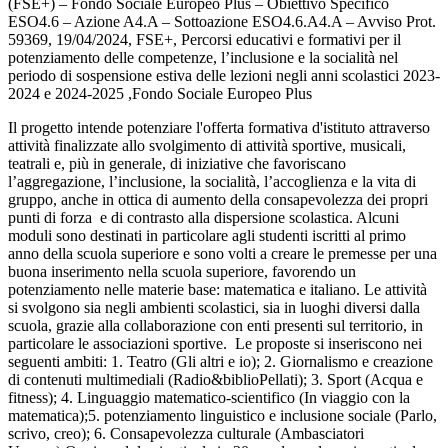
(FSE+) – Fondo Sociale Europeo Plus – Obiettivo Specifico
ESO4.6 – Azione A4.A – Sottoazione ESO4.6.A4.A – Avviso Prot.
59369, 19/04/2024, FSE+, Percorsi educativi e formativi per il
potenziamento delle competenze, l’inclusione e la socialità nel
periodo di sospensione estiva delle lezioni negli anni scolastici 2023-
2024 e 2024-2025 ,Fondo Sociale Europeo Plus
Il progetto intende potenziare l'offerta formativa d'istituto attraverso
attività finalizzate allo svolgimento di attività sportive, musicali,
teatrali e, più in generale, di iniziative che favoriscano
l’aggregazione, l’inclusione, la socialità, l’accoglienza e la vita di
gruppo, anche in ottica di aumento della consapevolezza dei propri
punti di forza e di contrasto alla dispersione scolastica. Alcuni
moduli sono destinati in particolare agli studenti iscritti al primo
anno della scuola superiore e sono volti a creare le premesse per una
buona inserimento nella scuola superiore, favorendo un
potenziamento nelle materie base: matematica e italiano. Le attività
si svolgono sia negli ambienti scolastici, sia in luoghi diversi dalla
scuola, grazie alla collaborazione con enti presenti sul territorio, in
particolare le associazioni sportive. Le proposte si inseriscono nei
seguenti ambiti: 1. Teatro (Gli altri e io); 2. Giornalismo e creazione
di contenuti multimediali (Radio&biblioPellati); 3. Sport (Acqua e
fitness); 4. Linguaggio matematico-scientifico (In viaggio con la
matematica);5. potenziamento linguistico e inclusione sociale (Parlo,
scrivo, creo); 6. Consapevolezza culturale (Ambasciatori