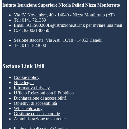
Istituto Istruzione Superiore Nicola Pellati Nizza Monferrato
Via IV Novembre, 40 - 14049 - Nizza Monferrato (AT)
Tel:
0141 721359
Email:
ATIS00200B@istruzione.it
Link per inviare una mail
C.F.: 82002130050
Sezione staccata: Via Asti, 16/18 - 14053 Canelli
Tel: 0141 823600
Sezione Link Utili
Cookie policy
Note legali
Informativa Privacy
Ufficio Relazioni con il Pubblico
Dichiarazione di accessibilità
Obiettivi di accessibilità
Whistleblowing
Gestione consensi cookie
Amministrazione trasparente
Pagina visualizzata
354
volte