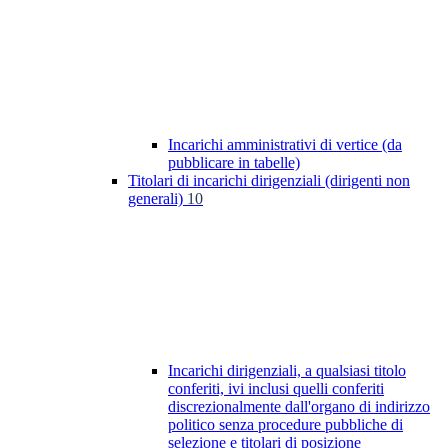
Incarichi amministrativi di vertice (da
pubblicare in tabelle)
Titolari di incarichi dirigenziali (dirigenti non
generali)
10
Incarichi dirigenziali, a qualsiasi titolo
conferiti, ivi inclusi quelli conferiti
discrezionalmente dall'organo di indirizzo
politico senza procedure pubbliche di
selezione e titolari di posizione