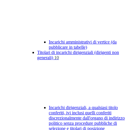
Incarichi amministrativi di vertice (da
pubblicare in tabelle)
Titolari di incarichi dirigenziali (dirigenti non
generali)
10
Incarichi dirigenziali, a qualsiasi titolo
conferiti, ivi inclusi quelli conferiti
discrezionalmente dall'organo di indirizzo
politico senza procedure pubbliche di
selezione e titolari di posizione