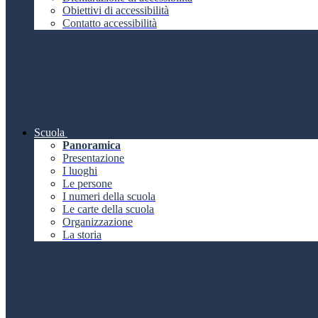
Obiettivi di accessibilità
Contatto accessibilità
Scuola
Panoramica
Presentazione
I luoghi
Le persone
I numeri della scuola
Le carte della scuola
Organizzazione
La storia