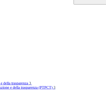
 e della trasparenza
3
rruzione e della trasparenza (PTPCT)
3