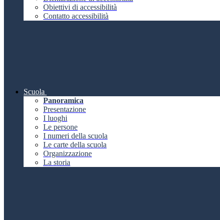
Obiettivi di accessibilità
Contatto accessibilità
Scuola
Panoramica
Presentazione
I luoghi
Le persone
I numeri della scuola
Le carte della scuola
Organizzazione
La storia