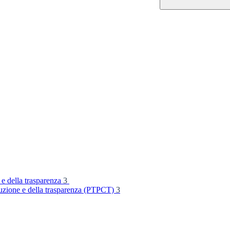
 e della trasparenza
3
rruzione e della trasparenza (PTPCT)
3