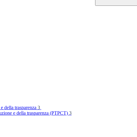
 e della trasparenza
3
rruzione e della trasparenza (PTPCT)
3