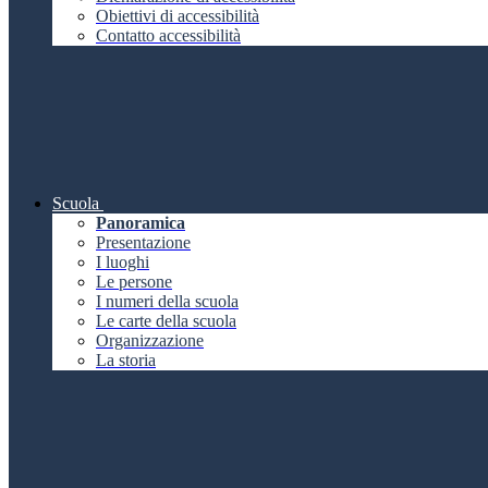
Obiettivi di accessibilità
Contatto accessibilità
Scuola
Panoramica
Presentazione
I luoghi
Le persone
I numeri della scuola
Le carte della scuola
Organizzazione
La storia