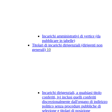
Incarichi amministrativi di vertice (da
pubblicare in tabelle)
Titolari di incarichi dirigenziali (dirigenti non
generali)
10
Incarichi dirigenziali, a qualsiasi titolo
conferiti, ivi inclusi quelli conferiti
discrezionalmente dall'organo di indirizzo
politico senza procedure pubbliche di
selezione e titolari di posizione