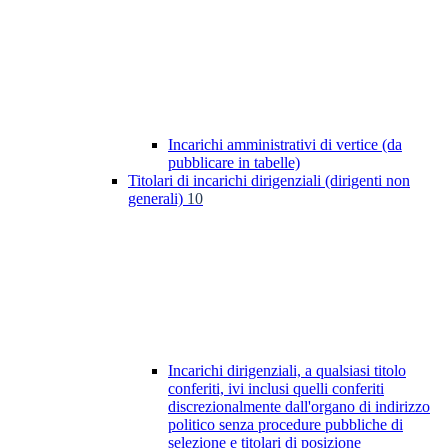
Incarichi amministrativi di vertice (da
pubblicare in tabelle)
Titolari di incarichi dirigenziali (dirigenti non
generali)
10
Incarichi dirigenziali, a qualsiasi titolo
conferiti, ivi inclusi quelli conferiti
discrezionalmente dall'organo di indirizzo
politico senza procedure pubbliche di
selezione e titolari di posizione