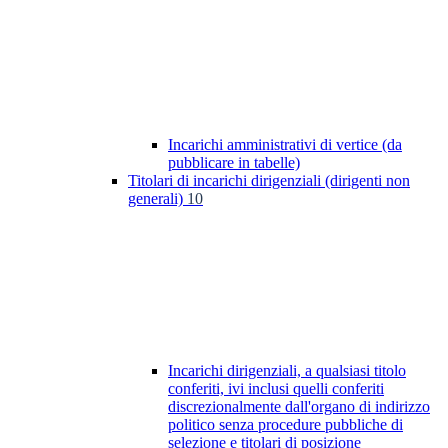
Incarichi amministrativi di vertice (da
pubblicare in tabelle)
Titolari di incarichi dirigenziali (dirigenti non
generali)
10
Incarichi dirigenziali, a qualsiasi titolo
conferiti, ivi inclusi quelli conferiti
discrezionalmente dall'organo di indirizzo
politico senza procedure pubbliche di
selezione e titolari di posizione