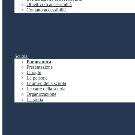
Obiettivi di accessibilità
Contatto accessibilità
Scuola
Panoramica
Presentazione
I luoghi
Le persone
I numeri della scuola
Le carte della scuola
Organizzazione
La storia