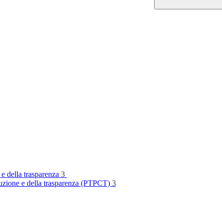
 e della trasparenza
3
rruzione e della trasparenza (PTPCT)
3