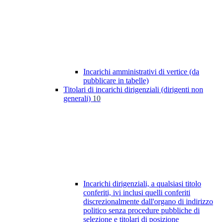
Incarichi amministrativi di vertice (da
pubblicare in tabelle)
Titolari di incarichi dirigenziali (dirigenti non
generali)
10
Incarichi dirigenziali, a qualsiasi titolo
conferiti, ivi inclusi quelli conferiti
discrezionalmente dall'organo di indirizzo
politico senza procedure pubbliche di
selezione e titolari di posizione