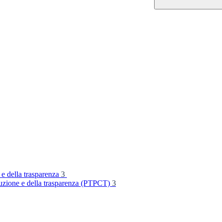
 e della trasparenza
3
rruzione e della trasparenza (PTPCT)
3