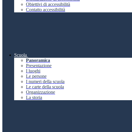
Obiettivi di accessibilità
Contatto accessibilità
Scuola
Panoramica
Presentazione
I luoghi
Le persone
I numeri della scuola
Le carte della scuola
Organizzazione
La storia