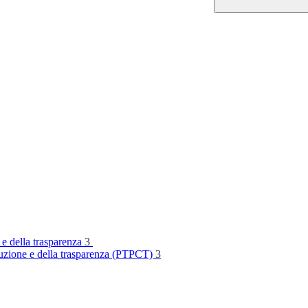
 e della trasparenza
3
rruzione e della trasparenza (PTPCT)
3