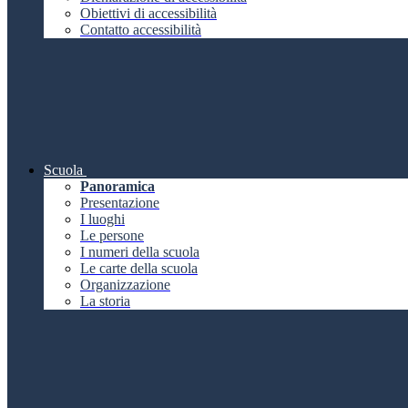
Obiettivi di accessibilità
Contatto accessibilità
Scuola
Panoramica
Presentazione
I luoghi
Le persone
I numeri della scuola
Le carte della scuola
Organizzazione
La storia