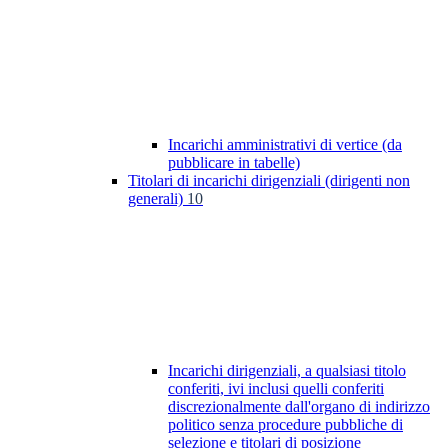
Incarichi amministrativi di vertice (da
pubblicare in tabelle)
Titolari di incarichi dirigenziali (dirigenti non
generali)
10
Incarichi dirigenziali, a qualsiasi titolo
conferiti, ivi inclusi quelli conferiti
discrezionalmente dall'organo di indirizzo
politico senza procedure pubbliche di
selezione e titolari di posizione