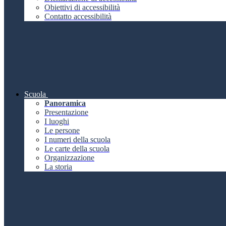
Obiettivi di accessibilità
Contatto accessibilità
Scuola
Panoramica
Presentazione
I luoghi
Le persone
I numeri della scuola
Le carte della scuola
Organizzazione
La storia