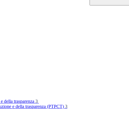
 e della trasparenza
3
rruzione e della trasparenza (PTPCT)
3