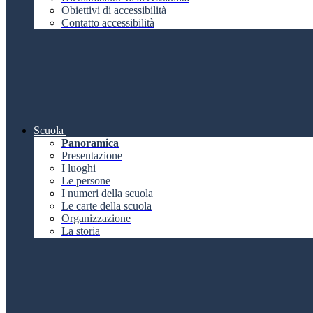
Obiettivi di accessibilità
Contatto accessibilità
Scuola
Panoramica
Presentazione
I luoghi
Le persone
I numeri della scuola
Le carte della scuola
Organizzazione
La storia