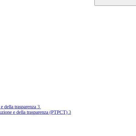
 e della trasparenza
3
rruzione e della trasparenza (PTPCT)
3