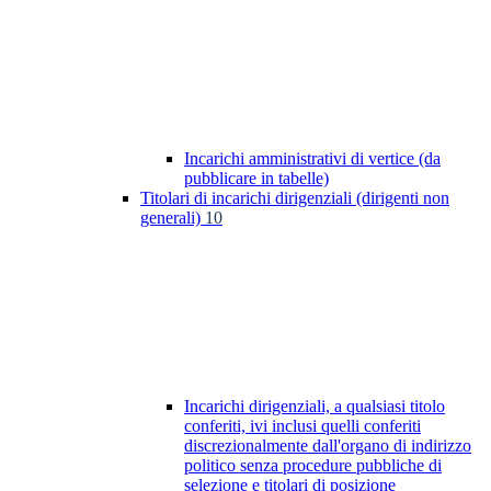
Incarichi amministrativi di vertice (da
pubblicare in tabelle)
Titolari di incarichi dirigenziali (dirigenti non
generali)
10
Incarichi dirigenziali, a qualsiasi titolo
conferiti, ivi inclusi quelli conferiti
discrezionalmente dall'organo di indirizzo
politico senza procedure pubbliche di
selezione e titolari di posizione