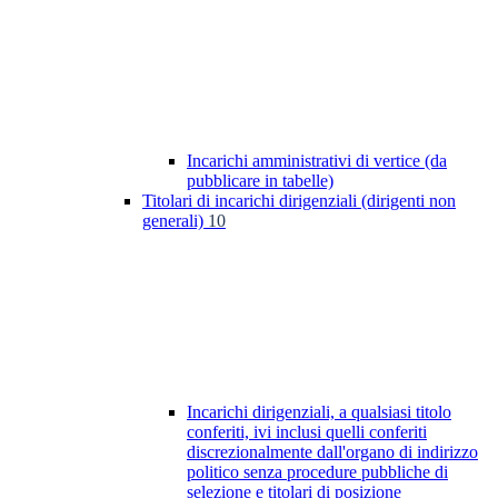
Incarichi amministrativi di vertice (da
pubblicare in tabelle)
Titolari di incarichi dirigenziali (dirigenti non
generali)
10
Incarichi dirigenziali, a qualsiasi titolo
conferiti, ivi inclusi quelli conferiti
discrezionalmente dall'organo di indirizzo
politico senza procedure pubbliche di
selezione e titolari di posizione