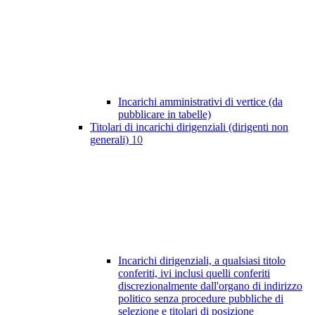
Incarichi amministrativi di vertice (da
pubblicare in tabelle)
Titolari di incarichi dirigenziali (dirigenti non
generali)
10
Incarichi dirigenziali, a qualsiasi titolo
conferiti, ivi inclusi quelli conferiti
discrezionalmente dall'organo di indirizzo
politico senza procedure pubbliche di
selezione e titolari di posizione