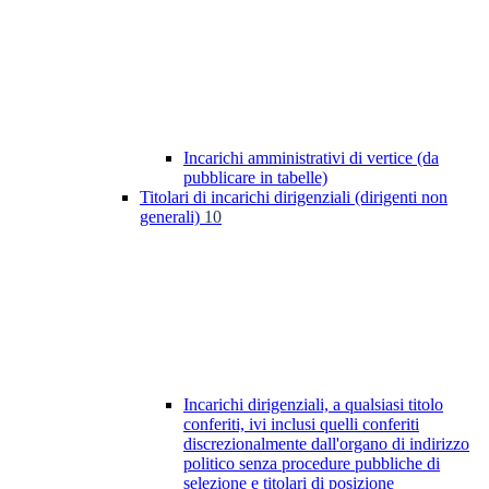
Incarichi amministrativi di vertice (da
pubblicare in tabelle)
Titolari di incarichi dirigenziali (dirigenti non
generali)
10
Incarichi dirigenziali, a qualsiasi titolo
conferiti, ivi inclusi quelli conferiti
discrezionalmente dall'organo di indirizzo
politico senza procedure pubbliche di
selezione e titolari di posizione