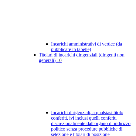
Incarichi amministrativi di vertice (da
pubblicare in tabelle)
Titolari di incarichi dirigenziali (dirigenti non
generali)
10
Incarichi dirigenziali, a qualsiasi titolo
conferiti, ivi inclusi quelli conferiti
discrezionalmente dall'organo di indirizzo
politico senza procedure pubbliche di
selezione e titolari di posizione