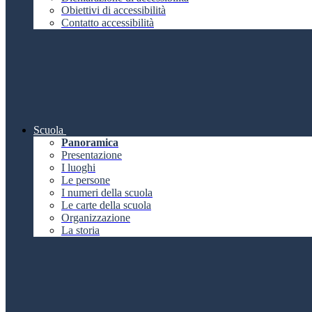
Obiettivi di accessibilità
Contatto accessibilità
Scuola
Panoramica
Presentazione
I luoghi
Le persone
I numeri della scuola
Le carte della scuola
Organizzazione
La storia