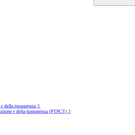
 e della trasparenza
3
rruzione e della trasparenza (PTPCT)
3