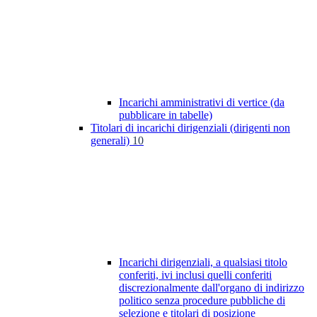
Incarichi amministrativi di vertice (da
pubblicare in tabelle)
Titolari di incarichi dirigenziali (dirigenti non
generali)
10
Incarichi dirigenziali, a qualsiasi titolo
conferiti, ivi inclusi quelli conferiti
discrezionalmente dall'organo di indirizzo
politico senza procedure pubbliche di
selezione e titolari di posizione