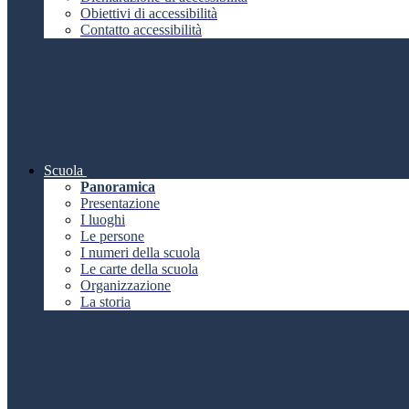
Obiettivi di accessibilità
Contatto accessibilità
Scuola
Panoramica
Presentazione
I luoghi
Le persone
I numeri della scuola
Le carte della scuola
Organizzazione
La storia