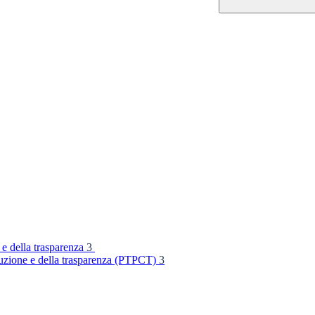
 e della trasparenza
3
rruzione e della trasparenza (PTPCT)
3